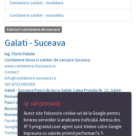
Containere santier - modulare
Containere santier - monobloc
Contact containere de vanzare
Galati - Suceava
Ing.
Florin
Palade
Containere birou si santier de vanzare Suceava
www.containere-Suceava.ro
Contact
info@containere-suceava.ro
Tel: 0723.569.929
Galati - Suceava Punct de lucru Galati: Calea Prutului Nr. 11, Galati -
Romania
Punct de lucru Bucuresti: Soseaua de centura, nr.12, km.7, Tunari-
🍪 NFORMARE
Bucuresti
Acest site foloseste cookie-uri de la Google pentru
Romania
livrarea serviciilor si analizarea traficului. Adresa dvs.
Facebook
IP ?i programul user agent sunt trimise catre Google
Google Plus
Twitter
împreuna cu valorile privind performan?a ?i